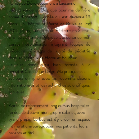
l'Unité de Développement à Lausanne.​
Je suis venue en Belgique pour ma dernière
année d'internat - année qui est devenue 18
mois - à l'hôpital St Pierre de Bruxelles.
En
2015 j'ai reçu un titre de Pédiatre en Suisse,
ainsi qu'un titre en Belgique. J'ai continué mon
cursus hospitalier en intégrant l'équipe de
médecins résidents de l'unité de pédiatrie
dans les hôpitaux de Hornu et Baudour.
Je suis donc aussi bien formée à la
pédiatrie Suisse que Belge. Ma pratique est
toujours en ligne avec les recommandations
internationales et les recherches scientifiques
actuelles.
Après ce relativement long cursus hospitalier,
j'ai
décidé d'ouvrir mon propre cabinet, avec
grand plaisir. Le but est d'y créer un espace
intime et chaleureux
pour mes patients, leurs
parents et moi.