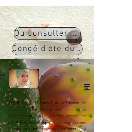
Où consulter les week-ends
Congé d'éte du 20/07 au 14/08
NOUVEAU! Agenda en ligne ici
J'ai étudié à l'Université de Médecine de
Genève, où j'ai obtenu mon diplôme de
médecine en 2007. J'ai été interne en
pédiatrie et néonatalogie dans divers hôpitaux
Suisses, avec une formation supplémentaire à